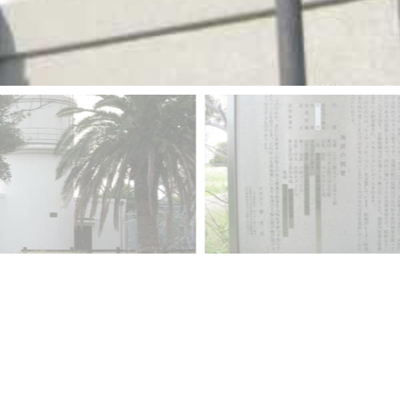
▲戻る
入り口
｜
リンク
｜
更新履歴
｜
メールフォーム