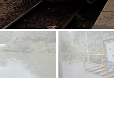
更に見る→
GooglePhoto
へ
▲戻る