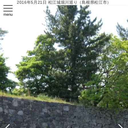
2016年5月21日 松江城堀川巡り（島根県松江市）
toggle
navigation
menu