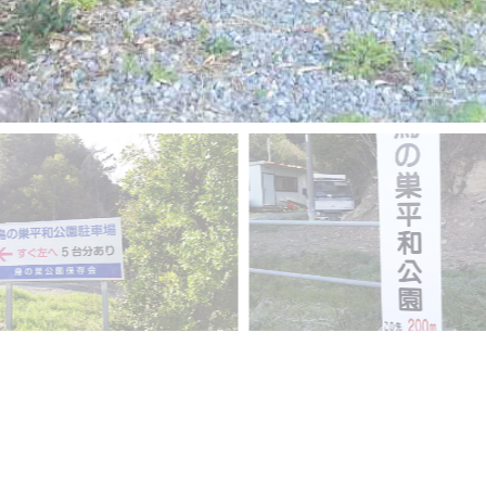
更に見る→
GooglePhoto
へ
▲戻る