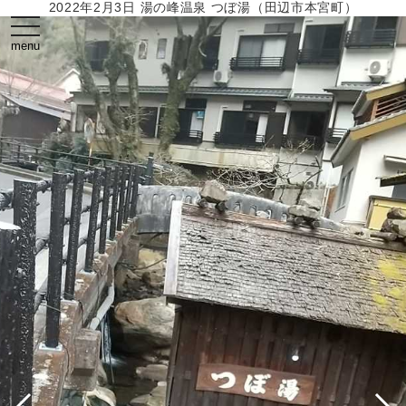
2022年2月3日 湯の峰温泉 つぼ湯（田辺市本宮町）
toggle
navigation
menu