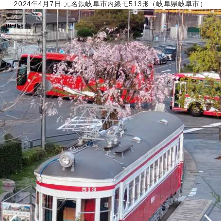
2024年4月7日 元名鉄岐阜市内線モ513形（岐阜県岐阜市）
toggle
navigation
menu