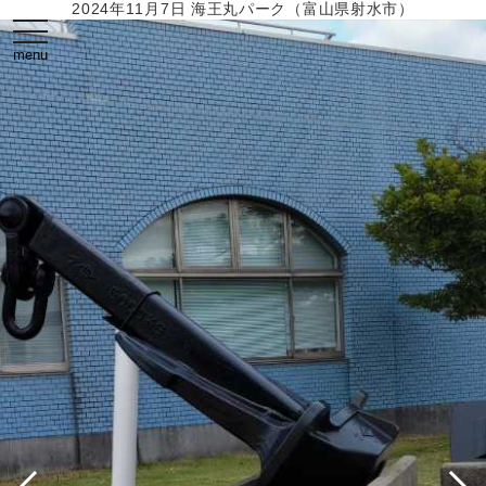
2024年11月7日 海王丸パーク（富山県射水市）
toggle
navigation
menu