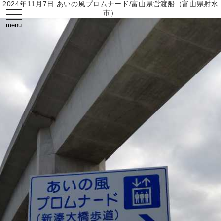
2024年11月7日 あいの風プロムナード/富山県営渡船（富山県射水
toggle
市）
navigation
menu