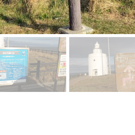
Googlephoto
で見る
▲戻る