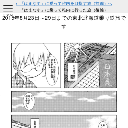
←「はまなす」に乗って稚内を目指す旅（前編）へ
toggle
「はまなす」に乗って稚内に行った旅（後編）
navigation
menu
2015年8月23日～29日までの東北北海道乗り鉄旅で
す