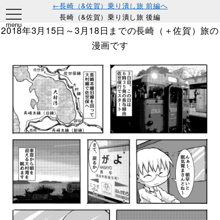
←長崎（&佐賀）乗り潰し旅 前編へ
toggle
長崎（&佐賀）乗り潰し旅 後編
navigation
menu
2018年3月15日～3月18日までの長崎（＋佐賀）旅の
漫画です