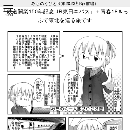
みちのくひとり旅2023初春(前編）
toggle
「鉄道開業150年記念 JR東日本パス」＋青春18きっ
navigation
menu
ぷで東北を巡る旅です