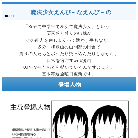
toggle
魔法少女えんび～なえんび～の
navigation
menu
「双子で中学生で巫女で魔法少女」という、
要素盛り盛りの姉妹が
その能力を余しまくって活かす事もなく、
多分、和歌山の山間部の田舎で
周りの人たちとボケたり突っ込んだりしながら、
日常を過ごすweb漫画
09年からだらだら描いているんですよええ。
基本毎週金曜日更新です。
登場人物