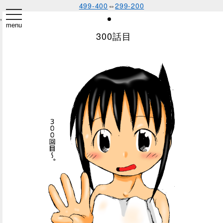
499-400
⇔
299-200
toggle
,
navigation
menu
300話目