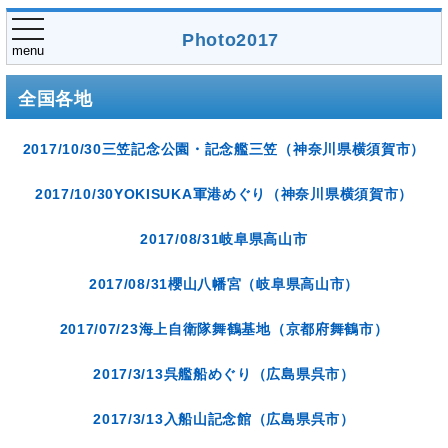
toggle
Photo2017
navigation
menu
全国各地
2017/10/30三笠記念公園・記念艦三笠（神奈川県横須賀市）
2017/10/30YOKISUKA軍港めぐり（神奈川県横須賀市）
2017/08/31岐阜県高山市
2017/08/31櫻山八幡宮（岐阜県高山市）
2017/07/23海上自衛隊舞鶴基地（京都府舞鶴市）
2017/3/13呉艦船めぐり（広島県呉市）
2017/3/13入船山記念館（広島県呉市）